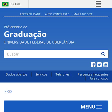
BRASIL
Simplifique!
ACESSIBILIDADE
ALTO CONTRASTE
MAPA DO SITE
Comunica BR
Pró-reitoria de
Participe
Graduação
Acesso à informação
UNIVERSIDADE FEDERAL DE UBERLÂNDIA
Legislação
Canais
Buscar
Dados abertos
Serviços
Telefones
Perguntas frequentes
Fale conosco
INÍCIO
MENU
Toggle