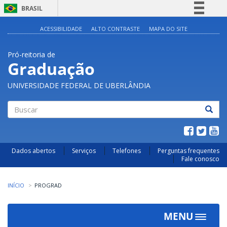
BRASIL
Simplifique!
ACESSIBILIDADE
ALTO CONTRASTE
MAPA DO SITE
Comunica BR
Pró-reitoria de
Participe
Graduação
Acesso à informação
UNIVERSIDADE FEDERAL DE UBERLÂNDIA
Legislação
Canais
Buscar
Dados abertos
Serviços
Telefones
Perguntas frequentes
Fale conosco
INÍCIO
PROGRAD
MENU
Toggle