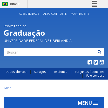
BRASIL
Simplifique!
ACESSIBILIDADE
ALTO CONTRASTE
MAPA DO SITE
Comunica BR
Pró-reitoria de
Participe
Graduação
Acesso à informação
UNIVERSIDADE FEDERAL DE UBERLÂNDIA
Legislação
Canais
Buscar
Dados abertos
Serviços
Telefones
Perguntas frequentes
Fale conosco
INÍCIO
MENU
Toggle