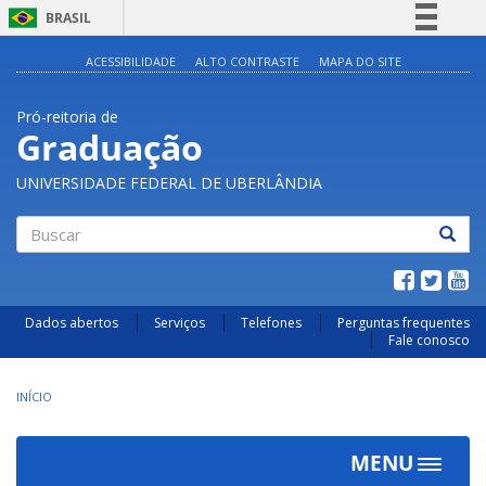
BRASIL
Simplifique!
ACESSIBILIDADE
ALTO CONTRASTE
MAPA DO SITE
Comunica BR
Pró-reitoria de
Participe
Graduação
Acesso à informação
UNIVERSIDADE FEDERAL DE UBERLÂNDIA
Legislação
Canais
Buscar
Dados abertos
Serviços
Telefones
Perguntas frequentes
Fale conosco
INÍCIO
MENU
Toggle