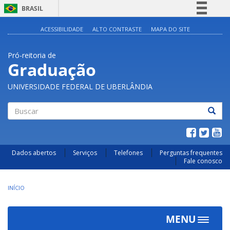
BRASIL
Simplifique!
ACESSIBILIDADE
ALTO CONTRASTE
MAPA DO SITE
Comunica BR
Pró-reitoria de
Participe
Graduação
Acesso à informação
UNIVERSIDADE FEDERAL DE UBERLÂNDIA
Legislação
Canais
Buscar
Dados abertos
Serviços
Telefones
Perguntas frequentes
Fale conosco
INÍCIO
MENU
Toggle