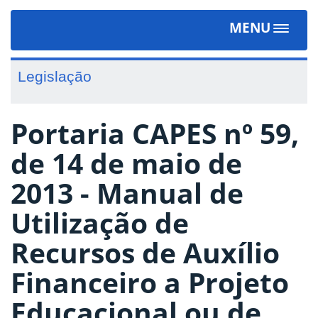
MENU
Toggle
navigat
Legislação
Portaria CAPES nº 59,
de 14 de maio de
2013 - Manual de
Utilização de
Recursos de Auxílio
Financeiro a Projeto
Educacional ou de