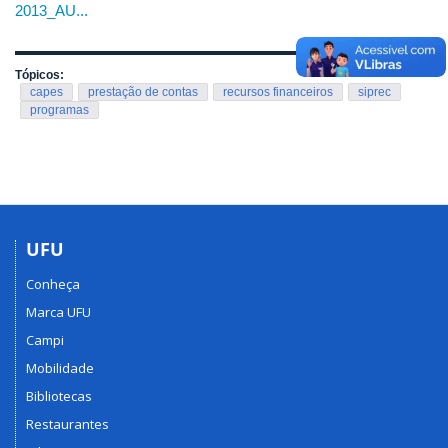
2013_AU...
Tópicos:
capes
prestação de contas
recursos financeiros
siprec
programas
UFU
Conheça
Marca UFU
Campi
Mobilidade
Bibliotecas
Restaurantes