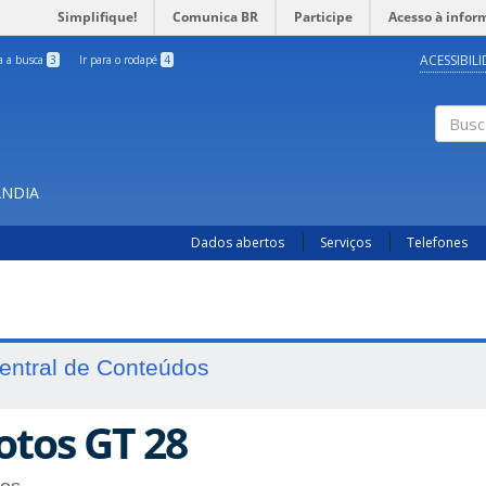
Simplifique!
Comunica BR
Participe
Acesso à infor
ACESSIBIL
ra a busca
3
Ir para o rodapé
4
Busc
ÂNDIA
Dados abertos
Serviços
Telefones
entral de Conteúdos
otos GT 28