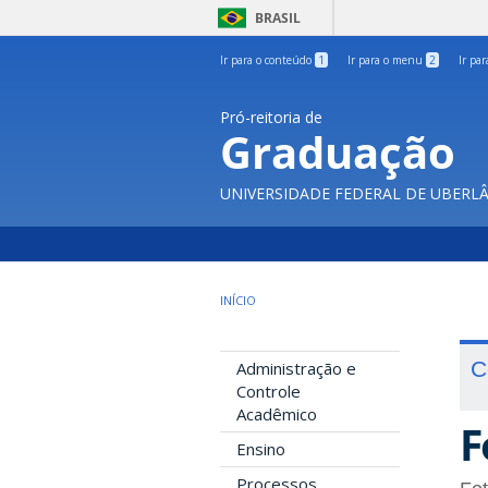
BRASIL
Ir para o conteúdo
1
Ir para o menu
2
Ir pa
Pró-reitoria de
Graduação
UNIVERSIDADE FEDERAL DE UBERL
INÍCIO
C
Administração e
Controle
Acadêmico
F
Ensino
Processos