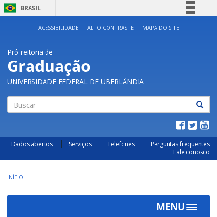
BRASIL
Simplifique!
ACESSIBILIDADE
ALTO CONTRASTE
MAPA DO SITE
Comunica BR
Pró-reitoria de
Participe
Graduação
Acesso à informação
UNIVERSIDADE FEDERAL DE UBERLÂNDIA
Legislação
Canais
Buscar
Dados abertos
Serviços
Telefones
Perguntas frequentes
Fale conosco
INÍCIO
MENU
Toggle