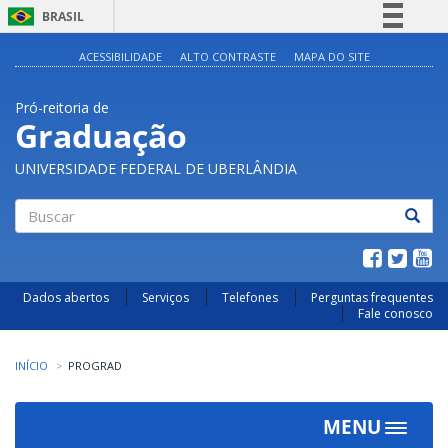
BRASIL
Simplifique!
ACESSIBILIDADE
ALTO CONTRASTE
MAPA DO SITE
Comunica BR
Pró-reitoria de
Participe
Graduação
Acesso à informação
UNIVERSIDADE FEDERAL DE UBERLÂNDIA
Legislação
Canais
Buscar
Dados abertos
Serviços
Telefones
Perguntas frequentes
Fale conosco
INÍCIO
PROGRAD
MENU
Toggle