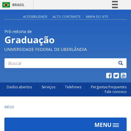
BRASIL
Simplifique!
ACESSIBILIDADE
ALTO CONTRASTE
MAPA DO SITE
Comunica BR
Pró-reitoria de
Participe
Graduação
Acesso à informação
UNIVERSIDADE FEDERAL DE UBERLÂNDIA
Legislação
Canais
Buscar
Dados abertos
Serviços
Telefones
Perguntas frequentes
Fale conosco
INÍCIO
MENU
Toggle