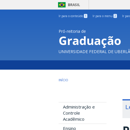
BRASIL
Ir para o conteúdo
1
Ir para o menu
2
Ir pa
Pró-reitoria de
Graduação
UNIVERSIDADE FEDERAL DE UBERL
INÍCIO
L
Administração e
Controle
Acadêmico
Ensino