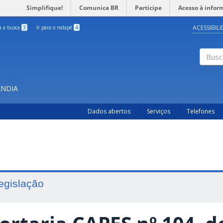
Simplifique!
Comunica BR
Participe
Acesso à infor
ACESSIBIL
ra a busca
3
Ir para o rodapé
4
Busc
ÂNDIA
Dados abertos
Serviços
Telefones
egislação