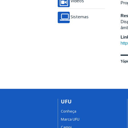
Vídeos
Pro
Re
Sistemas
Dis
âmb
Lin
htt
Tópi
UFU
Conheça
Marca UFU
Campi