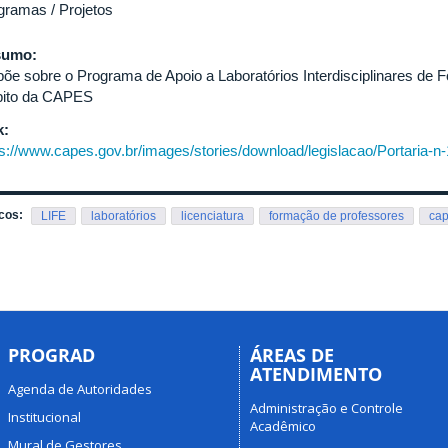
gramas / Projetos
sumo:
põe sobre o Programa de Apoio a Laboratórios Interdisciplinares de
ito da CAPES
k:
ps://www.capes.gov.br/images/stories/download/legislacao/Portaria-n-
cos:
LIFE
laboratórios
licenciatura
formação de professores
ca
PROGRAD
ÁREAS DE
ATENDIMENTO
Agenda de Autoridades
Administração e Controle
Institucional
Acadêmico
Mural de Gestores