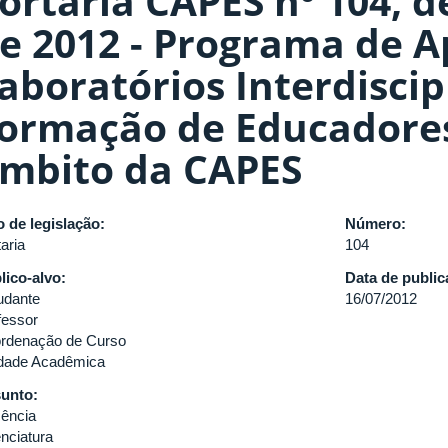
ortaria CAPES nº 104, d
e 2012 - Programa de A
aboratórios Interdiscip
ormação de Educadores 
mbito da CAPES
o de legislação:
Número:
aria
104
lico-alvo:
Data de publi
udante
16/07/2012
fessor
rdenação de Curso
dade Acadêmica
unto:
ência
enciatura