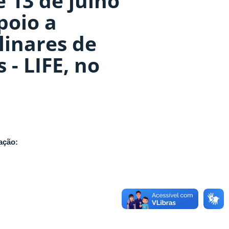
e 13 de julho
poio a
linares de
- LIFE, no
cação: