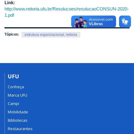
Link:
http://www.reitoria.ufu.br/Resolucoes/resolucaoCONSUN-2020-
1.pdf
Tópicos:
estrutura organizacional; reitoria
UFU
Conheça
Marca UFU
Campi
Mobilidade
Bibliotecas
Restaurantes