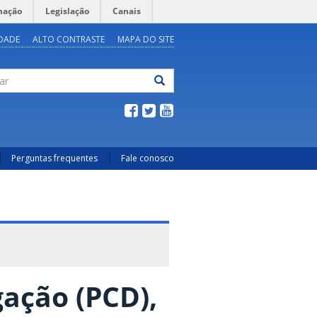
mação
Legislação
Canais
IDADE
ALTO CONTRASTE
MAPA DO SITE
ar
Perguntas frequentes
Fale conosco
ação (PCD),