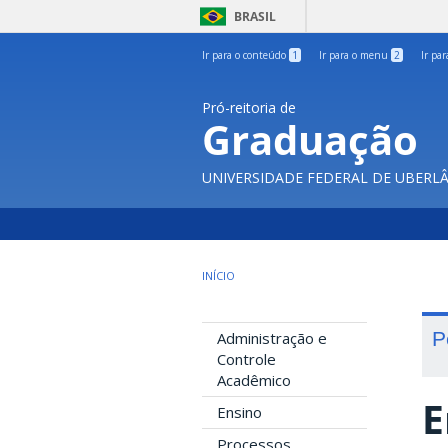
BRASIL
Ir para o conteúdo
1
Ir para o menu
2
Ir pa
Pró-reitoria de
Graduação
UNIVERSIDADE FEDERAL DE UBERL
INÍCIO
P
Administração e
Controle
Acadêmico
E
Ensino
Processos