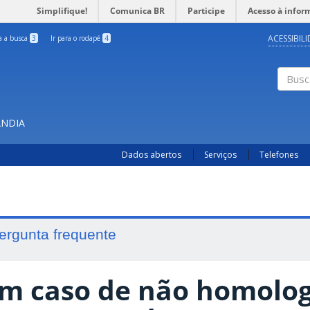
Simplifique!
Comunica BR
Participe
Acesso à infor
ACESSIBIL
ra a busca
3
Ir para o rodapé
4
Busc
ÂNDIA
Dados abertos
Serviços
Telefones
ergunta frequente
m caso de não homolog