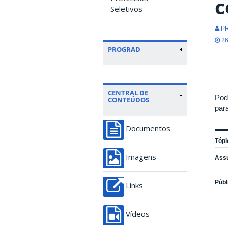
c
Seletivos
PR
26
PROGRAD
CENTRAL DE
Pod
CONTEÚDOS
para
Documentos
Tópi
Imagens
Ass
Públ
Links
Vídeos