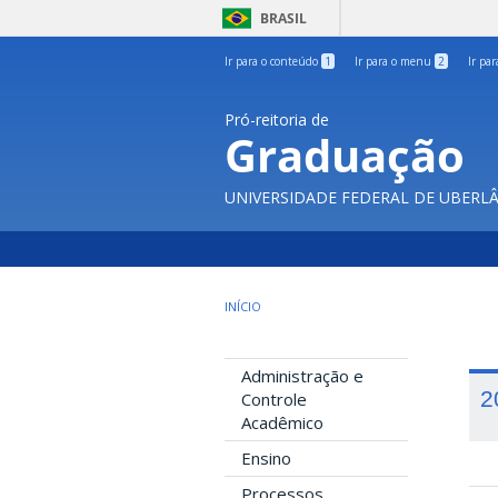
BRASIL
Ir para o conteúdo
1
Ir para o menu
2
Ir pa
Pró-reitoria de
Graduação
UNIVERSIDADE FEDERAL DE UBERL
INÍCIO
Administração e
2
Controle
Acadêmico
Ensino
Processos