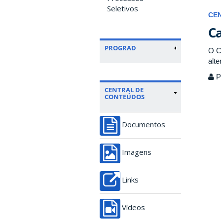
Seletivos
CE
Ca
PROGRAD
O C
alt
P
CENTRAL DE
CONTEÚDOS
Documentos
Imagens
Links
Vídeos