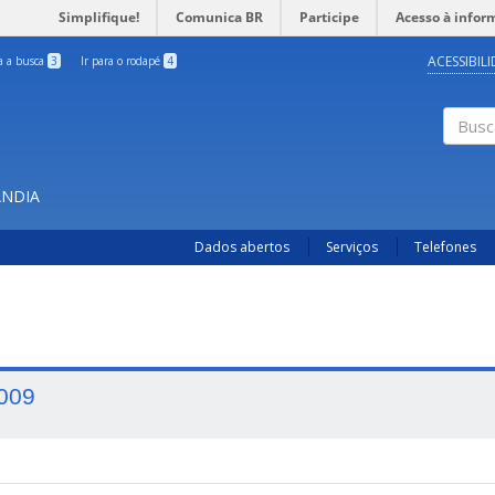
Simplifique!
Comunica BR
Participe
Acesso à infor
ACESSIBIL
ra a busca
3
Ir para o rodapé
4
Busc
ÂNDIA
Dados abertos
Serviços
Telefones
009