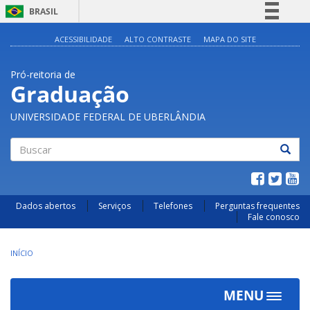
BRASIL
Simplifique!
ACESSIBILIDADE
ALTO CONTRASTE
MAPA DO SITE
Comunica BR
Pró-reitoria de
Participe
Graduação
Acesso à informação
UNIVERSIDADE FEDERAL DE UBERLÂNDIA
Legislação
Canais
Buscar
Dados abertos
Serviços
Telefones
Perguntas frequentes
Fale conosco
INÍCIO
MENU
Toggle