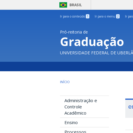
BRASIL
Ir para o conteúdo
1
Ir para o menu
2
Ir pa
Pró-reitoria de
Graduação
UNIVERSIDADE FEDERAL DE UBERL
INÍCIO
Administração e
e
Controle
Acadêmico
Ensino
Processos