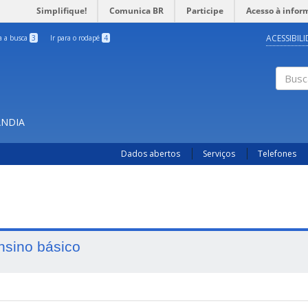
Simplifique!
Comunica BR
Participe
Acesso à infor
ACESSIBIL
ra a busca
3
Ir para o rodapé
4
Busc
ÂNDIA
Dados abertos
Serviços
Telefones
nsino básico