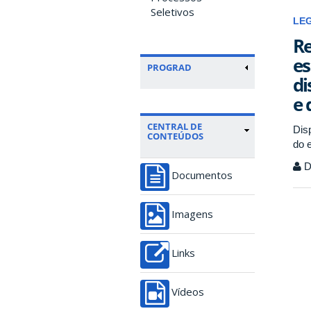
Seletivos
LE
Re
es
PROGRAD
di
e 
CENTRAL DE
Dis
CONTEÚDOS
do 
Di
Documentos
Imagens
Links
Vídeos