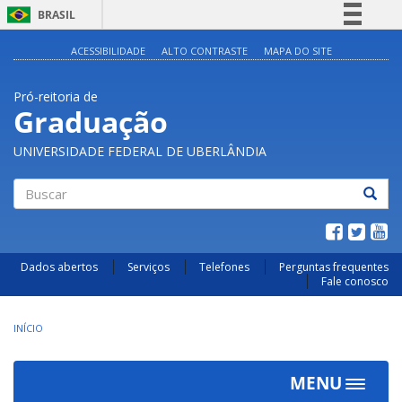
BRASIL
Simplifique!
ACESSIBILIDADE
ALTO CONTRASTE
MAPA DO SITE
Comunica BR
Pró-reitoria de
Participe
Graduação
Acesso à informação
UNIVERSIDADE FEDERAL DE UBERLÂNDIA
Legislação
Canais
Buscar
Dados abertos
Serviços
Telefones
Perguntas frequentes
Fale conosco
INÍCIO
MENU
Toggle