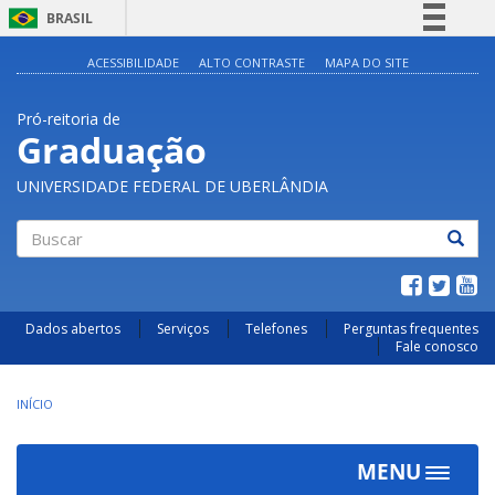
BRASIL
Simplifique!
ACESSIBILIDADE
ALTO CONTRASTE
MAPA DO SITE
Comunica BR
Pró-reitoria de
Participe
Graduação
Acesso à informação
UNIVERSIDADE FEDERAL DE UBERLÂNDIA
Legislação
Canais
Buscar
Dados abertos
Serviços
Telefones
Perguntas frequentes
Fale conosco
INÍCIO
MENU
Toggle