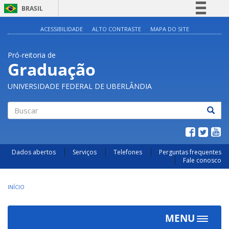
BRASIL
Simplifique!
ACESSIBILIDADE
ALTO CONTRASTE
MAPA DO SITE
Comunica BR
Pró-reitoria de
Participe
Graduação
Acesso à informação
UNIVERSIDADE FEDERAL DE UBERLÂNDIA
Legislação
Canais
Buscar
Dados abertos
Serviços
Telefones
Perguntas frequentes
Fale conosco
INÍCIO
MENU
Toggle