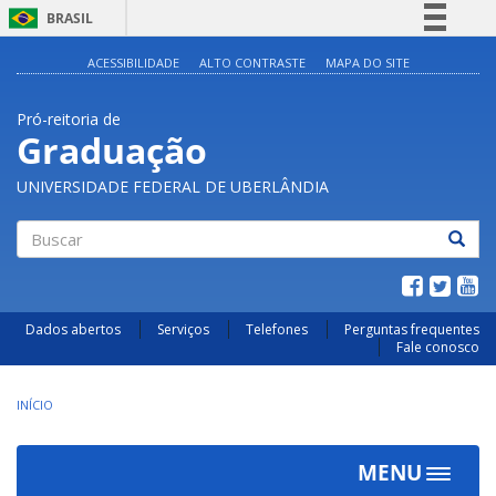
BRASIL
Simplifique!
ACESSIBILIDADE
ALTO CONTRASTE
MAPA DO SITE
Comunica BR
Pró-reitoria de
Participe
Graduação
Acesso à informação
UNIVERSIDADE FEDERAL DE UBERLÂNDIA
Legislação
Canais
Buscar
Dados abertos
Serviços
Telefones
Perguntas frequentes
Fale conosco
INÍCIO
MENU
Toggle