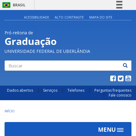
BRASIL
Simplifique!
ACESSIBILIDADE
ALTO CONTRASTE
MAPA DO SITE
Comunica BR
Pró-reitoria de
Participe
Graduação
Acesso à informação
UNIVERSIDADE FEDERAL DE UBERLÂNDIA
Legislação
Canais
Buscar
Dados abertos
Serviços
Telefones
Perguntas frequentes
Fale conosco
INÍCIO
MENU
Toggle