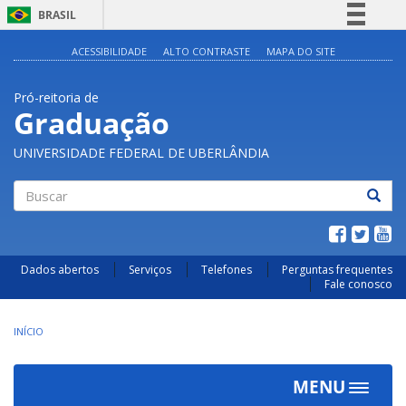
BRASIL
Simplifique!
ACESSIBILIDADE
ALTO CONTRASTE
MAPA DO SITE
Comunica BR
Pró-reitoria de
Participe
Graduação
Acesso à informação
UNIVERSIDADE FEDERAL DE UBERLÂNDIA
Legislação
Canais
Buscar
Dados abertos
Serviços
Telefones
Perguntas frequentes
Fale conosco
INÍCIO
MENU
Toggle