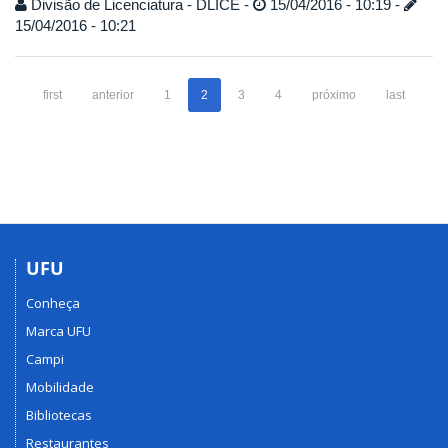
Divisão de Licenciatura - DLICE -
15/04/2016 - 10:19 -
15/04/2016 - 10:21
first
anterior
1
2
3
4
próximo
last
UFU
Conheça
Marca UFU
Campi
Mobilidade
Bibliotecas
Restaurantes