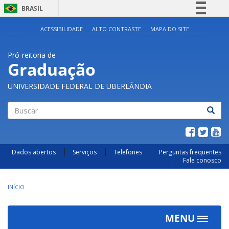
BRASIL
Simplifique!
ACESSIBILIDADE
ALTO CONTRASTE
MAPA DO SITE
Comunica BR
Pró-reitoria de
Participe
Graduação
Acesso à informação
UNIVERSIDADE FEDERAL DE UBERLÂNDIA
Legislação
Canais
Buscar
Dados abertos
Serviços
Telefones
Perguntas frequentes
Fale conosco
INÍCIO
MENU
Toggle