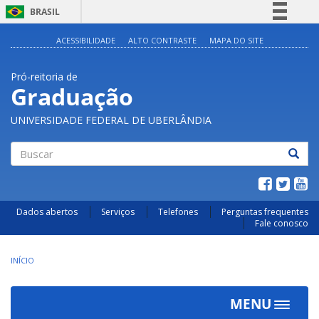
BRASIL
Simplifique!
ACESSIBILIDADE
ALTO CONTRASTE
MAPA DO SITE
Comunica BR
Pró-reitoria de
Participe
Graduação
Acesso à informação
UNIVERSIDADE FEDERAL DE UBERLÂNDIA
Legislação
Canais
Buscar
Dados abertos
Serviços
Telefones
Perguntas frequentes
Fale conosco
INÍCIO
MENU
Toggle