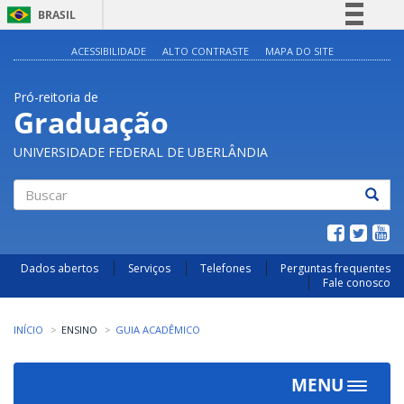
BRASIL
Simplifique!
ACESSIBILIDADE
ALTO CONTRASTE
MAPA DO SITE
Comunica BR
Pró-reitoria de
Participe
Graduação
Acesso à informação
UNIVERSIDADE FEDERAL DE UBERLÂNDIA
Legislação
Canais
Buscar
Dados abertos
Serviços
Telefones
Perguntas frequentes
Fale conosco
INÍCIO
ENSINO
GUIA ACADÊMICO
MENU
Toggle