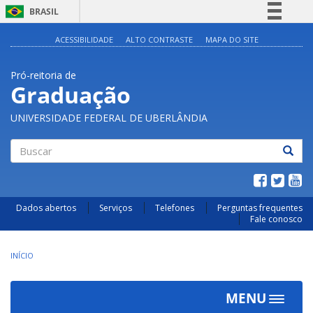
BRASIL
Simplifique!
ACESSIBILIDADE
ALTO CONTRASTE
MAPA DO SITE
Comunica BR
Pró-reitoria de
Participe
Graduação
Acesso à informação
UNIVERSIDADE FEDERAL DE UBERLÂNDIA
Legislação
Canais
Buscar
Dados abertos
Serviços
Telefones
Perguntas frequentes
Fale conosco
INÍCIO
MENU
Toggle