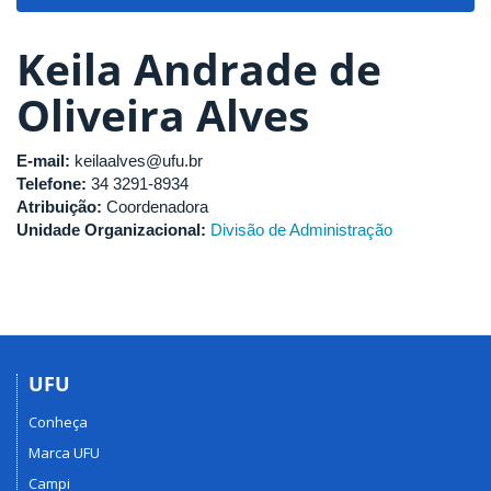
navigat
Keila Andrade de
Oliveira Alves
E-mail:
keilaalves@ufu.br
Telefone:
34 3291-8934
Atribuição:
Coordenadora
Unidade Organizacional:
Divisão de Administração
UFU
Conheça
Marca UFU
Campi