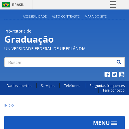
BRASIL
Simplifique!
ACESSIBILIDADE
ALTO CONTRASTE
MAPA DO SITE
Comunica BR
Pró-reitoria de
Participe
Graduação
Acesso à informação
UNIVERSIDADE FEDERAL DE UBERLÂNDIA
Legislação
Canais
Buscar
Dados abertos
Serviços
Telefones
Perguntas frequentes
Fale conosco
INÍCIO
MENU
Toggle