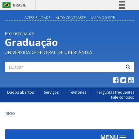
BRASIL
Simplifique!
ACESSIBILIDADE
ALTO CONTRASTE
MAPA DO SITE
Comunica BR
Pró-reitoria de
Participe
Graduação
Acesso à informação
UNIVERSIDADE FEDERAL DE UBERLÂNDIA
Legislação
Canais
Buscar
Dados abertos
Serviços
Telefones
Perguntas frequentes
Fale conosco
INÍCIO
MENU
Toggle