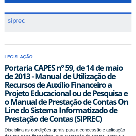
navigat
siprec
LEGISLAÇÃO
Portaria CAPES nº 59, de 14 de maio
de 2013 - Manual de Utilização de
Recursos de Auxílio Financeiro a
Projeto Educacional ou de Pesquisa e
o Manual de Prestação de Contas On
Line do Sistema Informatizado de
Prestação de Contas (SIPREC)
Disciplina as condições gerais para a concessão e aplicação