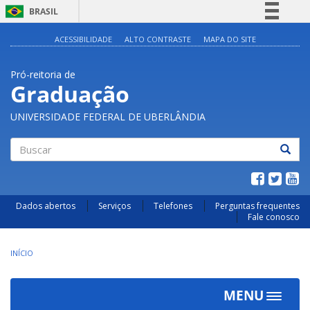
BRASIL
Simplifique!
ACESSIBILIDADE
ALTO CONTRASTE
MAPA DO SITE
Comunica BR
Pró-reitoria de
Participe
Graduação
Acesso à informação
UNIVERSIDADE FEDERAL DE UBERLÂNDIA
Legislação
Canais
Buscar
Dados abertos
Serviços
Telefones
Perguntas frequentes
Fale conosco
INÍCIO
MENU
Toggle