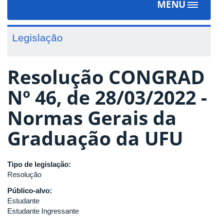
MENU
Toggle
navigat
Legislação
Resolução CONGRAD
Nº 46, de 28/03/2022 -
Normas Gerais da
Graduação da UFU
Tipo de legislação:
Resolução
Público-alvo:
Estudante
Estudante Ingressante