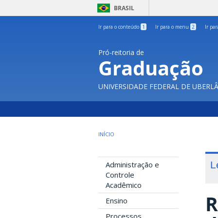
BRASIL
Ir para o conteúdo
1
Ir para o menu
2
Ir pa
Pró-reitoria de
Graduação
UNIVERSIDADE FEDERAL DE UBERL
INÍCIO
L
Administração e
Controle
Acadêmico
R
Ensino
Processos