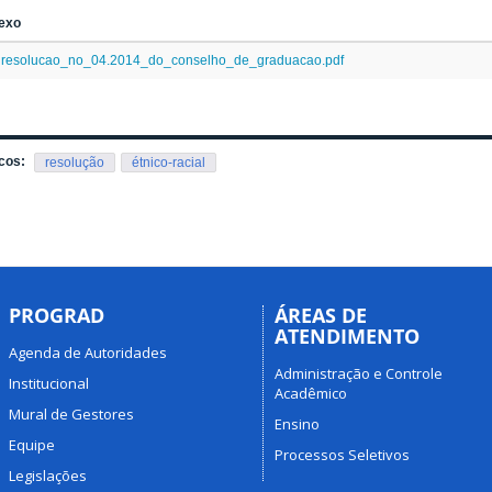
exo
resolucao_no_04.2014_do_conselho_de_graduacao.pdf
cos:
resolução
étnico-racial
PROGRAD
ÁREAS DE
ATENDIMENTO
Agenda de Autoridades
Administração e Controle
Institucional
Acadêmico
Mural de Gestores
Ensino
Equipe
Processos Seletivos
Legislações