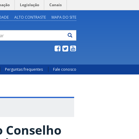
mação
Legislação
Canais
IDADE
ALTO CONTRASTE
MAPA DO SITE
ar
Perguntas frequentes
Fale conosco
o Conselho