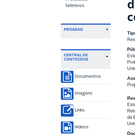
d
Seletivos
c
PROGRAD
Tip
Res
Púb
CENTRAL DE
Est
CONTEÚDOS
Pro
Uni
Documentos
Ass
Pro
Imagens
Re
Est
Links
Rel
da 
Uni
Vídeos
Do