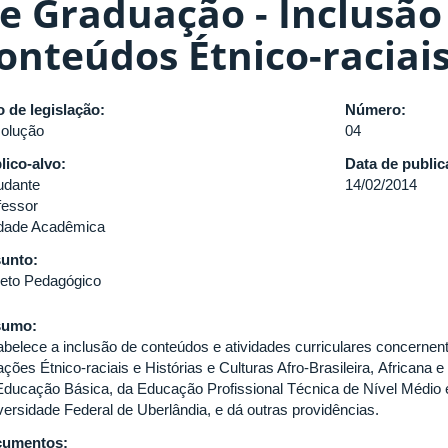
e Graduação - Inclusão
onteúdos Étnico-raciai
o de legislação:
Número:
olução
04
lico-alvo:
Data de publi
udante
14/02/2014
fessor
dade Acadêmica
unto:
jeto Pedagógico
sumo:
abelece a inclusão de conteúdos e atividades curriculares concerne
ações Étnico-raciais e Histórias e Culturas Afro-Brasileira, Africana
Educação Básica, da Educação Profissional Técnica de Nível Médio 
versidade Federal de Uberlândia, e dá outras providências.
cumentos: