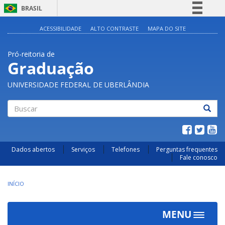
BRASIL
Simplifique!
ACESSIBILIDADE
ALTO CONTRASTE
MAPA DO SITE
Comunica BR
Pró-reitoria de
Participe
Graduação
Acesso à informação
UNIVERSIDADE FEDERAL DE UBERLÂNDIA
Legislação
Canais
Buscar
Dados abertos
Serviços
Telefones
Perguntas frequentes
Fale conosco
INÍCIO
MENU
Toggle