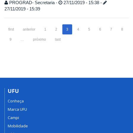
PROGRAD- Secretaria -
27/11/2019 - 15:38 -
27/11/2019 - 15:39
first
anterior
1
2
3
4
5
6
7
8
9
…
próximo
last
UFU
Conheça
Marca UFU
Campi
Mobilidade