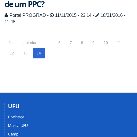
de um PPC?
Portal PROGRAD -
11/11/2015 - 23:14 -
18/01/2016 -
11:48
first
anterior
…
6
7
8
9
10
11
12
13
14
UFU
Conheça
Marca UFU
Campi