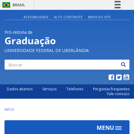
BRASIL
Simplifique!
ACESSIBILIDADE
ALTO CONTRASTE
MAPA DO SITE
Comunica BR
Pró-reitoria de
Participe
Graduação
Acesso à informação
UNIVERSIDADE FEDERAL DE UBERLÂNDIA
Legislação
Canais
Buscar
Dados abertos
Serviços
Telefones
Perguntas frequentes
Fale conosco
INÍCIO
MENU
Toggle