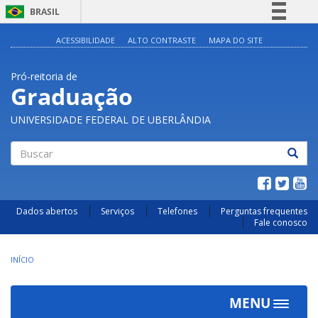
BRASIL
Simplifique!
ACESSIBILIDADE
ALTO CONTRASTE
MAPA DO SITE
Comunica BR
Pró-reitoria de
Participe
Graduação
Acesso à informação
UNIVERSIDADE FEDERAL DE UBERLÂNDIA
Legislação
Canais
Buscar
Dados abertos
Serviços
Telefones
Perguntas frequentes
Fale conosco
INÍCIO
MENU
Toggle