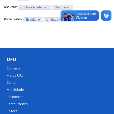
Assunto:
Controle Acadêmico
Graduação
Público-alvo:
Estudante
Unidade Acadêmica
UFU
Conheça
Marca UFU
Campi
Mobilidade
Bibliotecas
Restaurantes
Editora