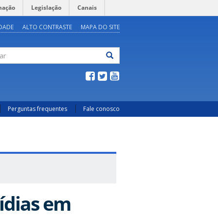
mação
Legislação
Canais
IDADE
ALTO CONTRASTE
MAPA DO SITE
ar
Perguntas frequentes
Fale conosco
ídias em