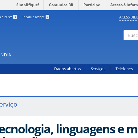
Simplifique!
Comunica BR
Participe
Acesso à infor
ACESSIBIL
ra a busca
3
Ir para o rodapé
4
Busc
ÂNDIA
Dados abertos
Serviços
Telefones
erviço
ecnologia, linguagens e m