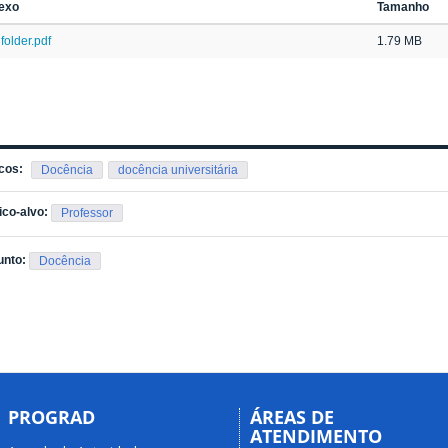
exo
Tamanho
folder.pdf
1.79 MB
cos:
Docência
docência universitária
ico-alvo:
Professor
unto:
Docência
PROGRAD
ÁREAS DE
ATENDIMENTO