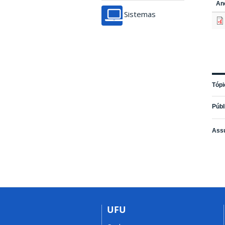
An
Sistemas
Tópi
Públ
Ass
UFU