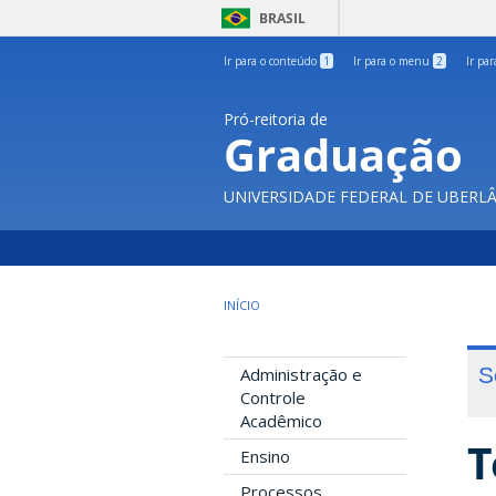
BRASIL
Ir para o conteúdo
1
Ir para o menu
2
Ir pa
Pró-reitoria de
Graduação
UNIVERSIDADE FEDERAL DE UBERL
INÍCIO
S
Administração e
Controle
Acadêmico
T
Ensino
Processos