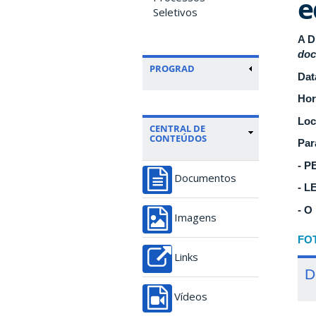
e
Seletivos
A D
doc
PROGRAD
Dat
Hor
Loc
CENTRAL DE
CONTEÚDOS
Par
- P
Documentos
- 
- 
Imagens
FO
Links
D
Vídeos