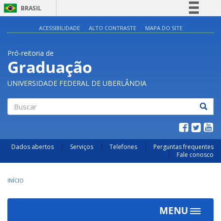
BRASIL
Simplifique!
ACESSIBILIDADE
ALTO CONTRASTE
MAPA DO SITE
Comunica BR
Pró-reitoria de
Participe
Graduação
Acesso à informação
UNIVERSIDADE FEDERAL DE UBERLÂNDIA
Legislação
Canais
Buscar
Dados abertos
Serviços
Telefones
Perguntas frequentes
Fale conosco
INÍCIO
MENU
Toggle