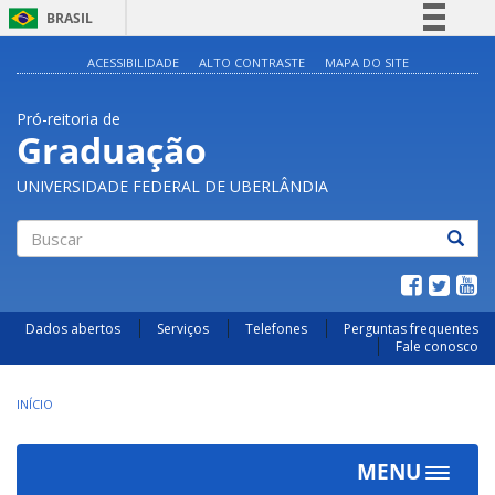
BRASIL
Simplifique!
ACESSIBILIDADE
ALTO CONTRASTE
MAPA DO SITE
Comunica BR
Pró-reitoria de
Participe
Graduação
Acesso à informação
UNIVERSIDADE FEDERAL DE UBERLÂNDIA
Legislação
Canais
Buscar
Dados abertos
Serviços
Telefones
Perguntas frequentes
Fale conosco
INÍCIO
MENU
Toggle