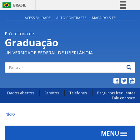
BRASIL
Simplifique!
ACESSIBILIDADE
ALTO CONTRASTE
MAPA DO SITE
Comunica BR
Pró-reitoria de
Participe
Graduação
Acesso à informação
UNIVERSIDADE FEDERAL DE UBERLÂNDIA
Legislação
Canais
Buscar
Dados abertos
Serviços
Telefones
Perguntas frequentes
Fale conosco
INÍCIO
MENU
Toggle