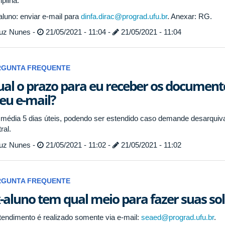
iplina.
aluno: enviar e-mail para
dinfa.dirac@prograd.ufu.br
. Anexar: RG.
uz Nunes -
21/05/2021 - 11:04 -
21/05/2021 - 11:04
RGUNTA FREQUENTE
al o prazo para eu receber os documen
u e-mail?
média 5 dias úteis, podendo ser estendido caso demande desarquiva
ral.
uz Nunes -
21/05/2021 - 11:02 -
21/05/2021 - 11:02
RGUNTA FREQUENTE
-aluno tem qual meio para fazer suas sol
tendimento é realizado somente via e-mail:
seaed@prograd.ufu.br
.