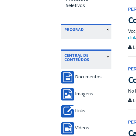
Seletivos
PE
Co
PROGRAD
Voc
din
L
CENTRAL DE
CONTEÚDOS
PE
Co
Documentos
No 
Imagens
L
Links
PE
Vídeos
Ca