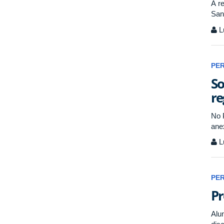
A re
San
L
PE
So
re
No 
ane
L
PE
Pr
Alu