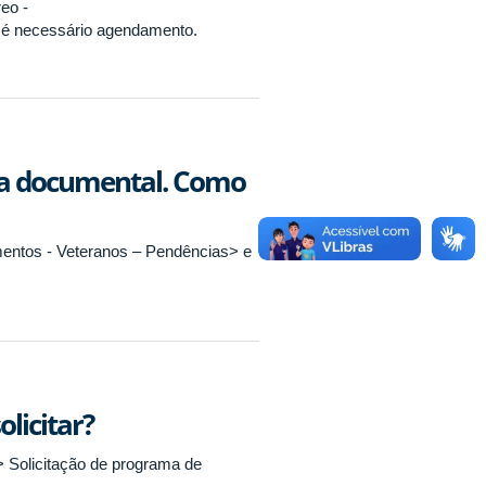
reo -
o é necessário agendamento.
ia documental. Como
umentos - Veteranos – Pendências> e
licitar?
> Solicitação de programa de