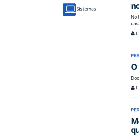
no
Sistemas
No 
cas
L
PE
O 
Doc
L
PE
Me
qu