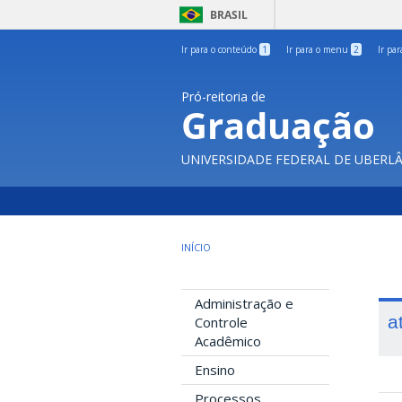
BRASIL
Ir para o conteúdo
1
Ir para o menu
2
Ir pa
Pró-reitoria de
Graduação
UNIVERSIDADE FEDERAL DE UBERL
INÍCIO
Administração e
a
Controle
Acadêmico
Ensino
Processos