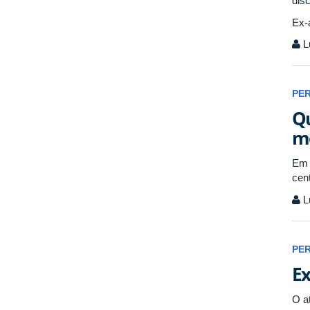
disc
Ex-
L
PE
Qu
me
Em 
cent
L
PE
Ex
O a