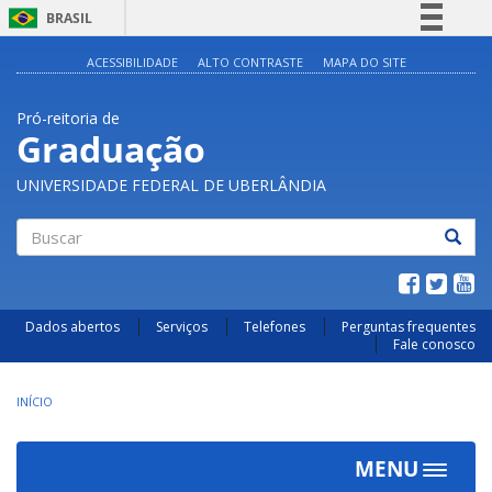
BRASIL
Simplifique!
ACESSIBILIDADE
ALTO CONTRASTE
MAPA DO SITE
Comunica BR
Pró-reitoria de
Participe
Graduação
Acesso à informação
UNIVERSIDADE FEDERAL DE UBERLÂNDIA
Legislação
Canais
Buscar
Dados abertos
Serviços
Telefones
Perguntas frequentes
Fale conosco
INÍCIO
MENU
Toggle