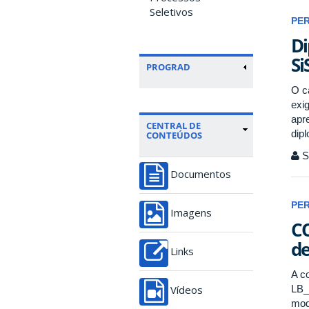
Seletivos
PE
Di
Si
PROGRAD
O c
exi
apre
CENTRAL DE
dip
CONTEÚDOS
Se
Documentos
PE
Imagens
CO
de
Links
A c
LB_
Vídeos
mod