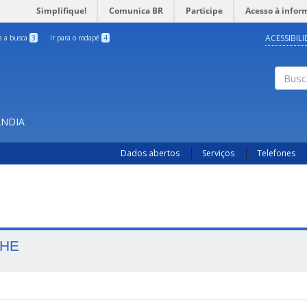
Simplifique!
Comunica BR
Participe
Acesso à infor
ACESSIBIL
ra a busca
3
Ir para o rodapé
4
Busc
ÂNDIA
Dados abertos
Serviços
Telefones
HE