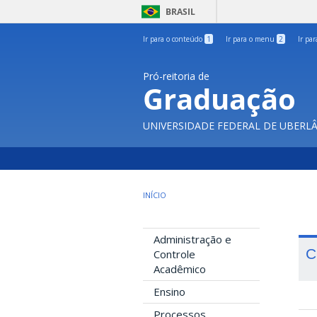
BRASIL
Ir para o conteúdo
1
Ir para o menu
2
Ir pa
Pró-reitoria de
Graduação
UNIVERSIDADE FEDERAL DE UBERL
INÍCIO
Administração e
C
Controle
Acadêmico
Ensino
Processos