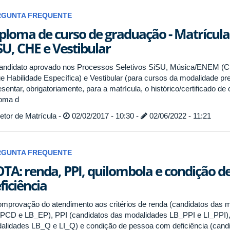
RGUNTA FREQUENTE
ploma de curso de graduação - Matrícula
SU, CHE e Vestibular
andidato aprovado nos Processos Seletivos SiSU, Música/ENEM (C
ge Habilidade Específica) e Vestibular (para cursos da modalidade p
sentar, obrigatoriamente, para a matrícula, o histórico/certificado d
loma d
tor de Matrícula -
02/02/2017 - 10:30 -
02/06/2022 - 11:21
RGUNTA FREQUENTE
TA: renda, PPI, quilombola e condição 
ficiência
omprovação do atendimento aos critérios de renda (candidatos das
PCD e LB_EP), PPI (candidatos das modalidades LB_PPI e LI_PPI), 
alidades LB_Q e LI_Q) e condição de pessoa com deficiência (can