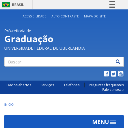
BRASIL
Simplifique!
ACESSIBILIDADE
ALTO CONTRASTE
MAPA DO SITE
Comunica BR
Pró-reitoria de
Participe
Graduação
Acesso à informação
UNIVERSIDADE FEDERAL DE UBERLÂNDIA
Legislação
Canais
Buscar
Dados abertos
Serviços
Telefones
Perguntas frequentes
Fale conosco
INÍCIO
MENU
Toggle