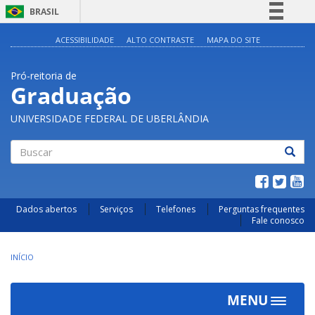
BRASIL
Simplifique!
ACESSIBILIDADE
ALTO CONTRASTE
MAPA DO SITE
Comunica BR
Pró-reitoria de
Participe
Graduação
Acesso à informação
UNIVERSIDADE FEDERAL DE UBERLÂNDIA
Legislação
Canais
Buscar
Dados abertos
Serviços
Telefones
Perguntas frequentes
Fale conosco
INÍCIO
MENU
Toggle