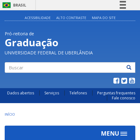
BRASIL
Simplifique!
ACESSIBILIDADE
ALTO CONTRASTE
MAPA DO SITE
Comunica BR
Pró-reitoria de
Participe
Graduação
Acesso à informação
UNIVERSIDADE FEDERAL DE UBERLÂNDIA
Legislação
Canais
Buscar
Dados abertos
Serviços
Telefones
Perguntas frequentes
Fale conosco
INÍCIO
MENU
Toggle