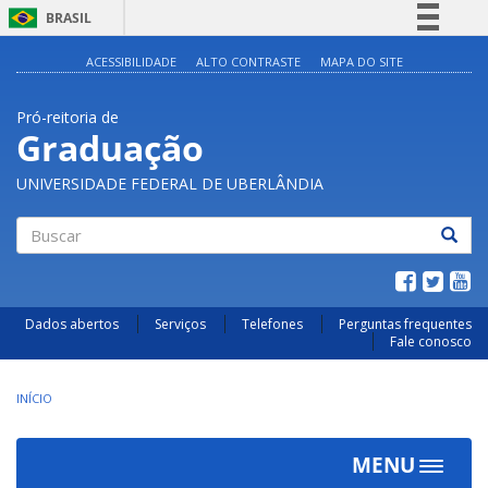
BRASIL
Simplifique!
ACESSIBILIDADE
ALTO CONTRASTE
MAPA DO SITE
Comunica BR
Pró-reitoria de
Participe
Graduação
Acesso à informação
UNIVERSIDADE FEDERAL DE UBERLÂNDIA
Legislação
Canais
Buscar
Dados abertos
Serviços
Telefones
Perguntas frequentes
Fale conosco
INÍCIO
MENU
Toggle