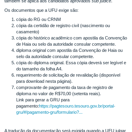
também se aplica aos candidatos aprovados
sub judice
.
Os documentos que a UFU exige são:
cópia do RG ou CRNM
cópia da certidão de registro civil (nascimento ou
casamento)
cópia do histórico acadêmico com apostila da Convenção
de Haia ou selo da autoridade consular competente.
diploma original com apostila da Convenção de Haia ou
selo da autoridade consular competente.
cópia do diploma original. Essa cópia deverá ser legível e
do tamanho da folha A4.
requerimento de solicitação de revalidação (disponível
para download nesta página).
comprovante de pagamento da taxa de registro de
diploma no valor de R$70,00 (setenta reais).
Link para gerar a GRU para
pagamento:
https://pagtesouro.tesouro.gov.br/portal-
gru/#/pagamento-gru/formulario?...
A tradução da documentação será exigida quando a UFU julgar