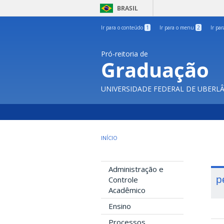
BRASIL
Ir para o conteúdo
1
Ir para o menu
2
Ir pa
Pró-reitoria de
Graduação
UNIVERSIDADE FEDERAL DE UBERL
INÍCIO
Administração e
p
Controle
Acadêmico
Ensino
Processos