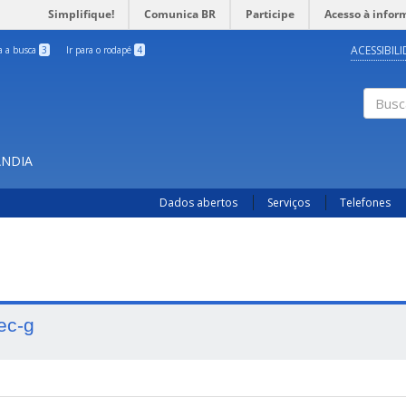
Simplifique!
Comunica BR
Participe
Acesso à infor
ACESSIBIL
ra a busca
3
Ir para o rodapé
4
Busc
ÂNDIA
Dados abertos
Serviços
Telefones
ec-g