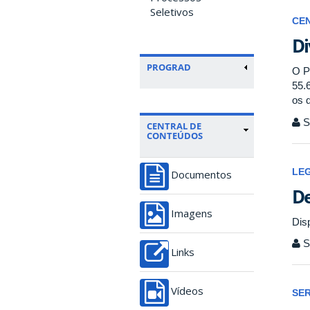
Seletivos
CE
Di
PROGRAD
O P
55.
os q
Se
CENTRAL DE
CONTEÚDOS
LE
Documentos
De
Imagens
Dis
Se
Links
Vídeos
SE