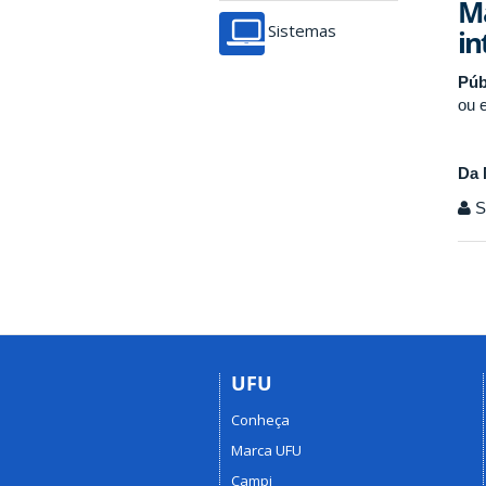
Ma
Sistemas
in
Púb
ou 
Da 
Se
UFU
Conheça
Marca UFU
Campi