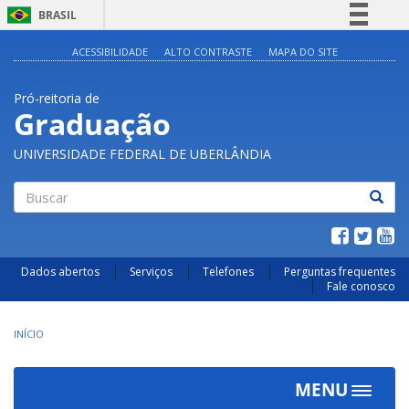
BRASIL
Simplifique!
ACESSIBILIDADE
ALTO CONTRASTE
MAPA DO SITE
Comunica BR
Pró-reitoria de
Participe
Graduação
Acesso à informação
UNIVERSIDADE FEDERAL DE UBERLÂNDIA
Legislação
Canais
Buscar
Dados abertos
Serviços
Telefones
Perguntas frequentes
Fale conosco
INÍCIO
MENU
Toggle