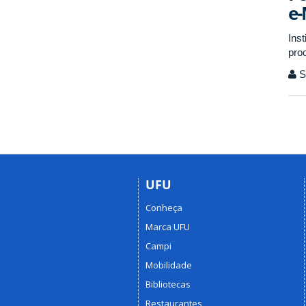
e
Ins
pro
S
UFU
Conheça
Marca UFU
Campi
Mobilidade
Bibliotecas
Restaurantes