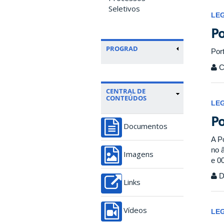
Seletivos
LE
Po
PROGRAD
Por
C
CENTRAL DE
CONTEÚDOS
LE
Po
Documentos
A P
no 
Imagens
e 0
Di
Links
Vídeos
LE