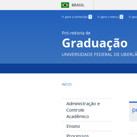
BRASIL
Ir para o conteúdo
1
Ir para o menu
2
Ir pa
Pró-reitoria de
Graduação
UNIVERSIDADE FEDERAL DE UBERL
INÍCIO
Administração e
p
Controle
Acadêmico
Ensino
Processos