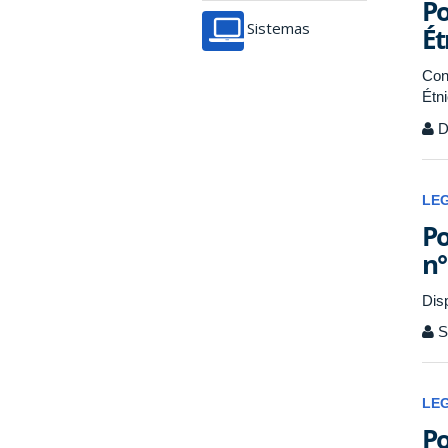
Po
Sistemas
Ét
Con
Étn
Di
LE
Po
n°
Dis
S
LE
Po