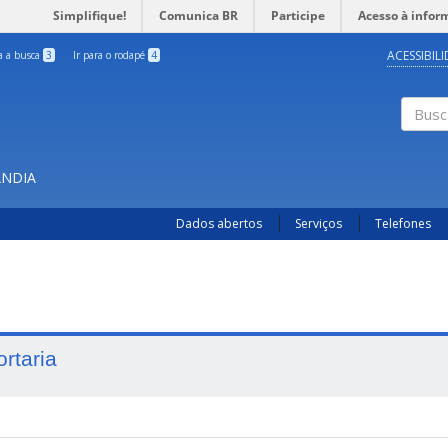
Simplifique!
Comunica BR
Participe
Acesso à infor
ACESSIBIL
ra a busca
3
Ir para o rodapé
4
Busc
ÂNDIA
Dados abertos
Serviços
Telefones
ortaria