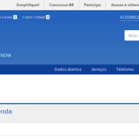
Simplifique!
Comunica BR
Participe
Acesso à infor
ACESSIBIL
ra a busca
3
Ir para o rodapé
4
Busc
ÂNDIA
Dados abertos
Serviços
Telefones
enda