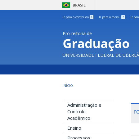
BRASIL
Ir para o conteúdo
1
Ir para o menu
2
Ir pa
Pró-reitoria de
Graduação
UNIVERSIDADE FEDERAL DE UBERL
INÍCIO
Administração e
r
Controle
Acadêmico
Ensino
Processos