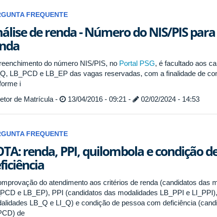
RGUNTA FREQUENTE
álise de renda - Número do NIS/PIS par
enda
reenchimento do número NIS/PIS, no
Portal PSG
, é facultado aos 
Q, LB_PCD e LB_EP das vagas reservadas, com a finalidade de comp
forme i
tor de Matrícula -
13/04/2016 - 09:21 -
02/02/2024 - 14:53
RGUNTA FREQUENTE
TA: renda, PPI, quilombola e condição 
ficiência
omprovação do atendimento aos critérios de renda (candidatos das
PCD e LB_EP), PPI (candidatos das modalidades LB_PPI e LI_PPI), 
alidades LB_Q e LI_Q) e condição de pessoa com deficiência (can
PCD) de