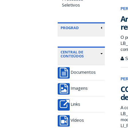
Seletivos
PE
An
r
PROGRAD
O p
LB_
con
CENTRAL DE
CONTEÚDOS
Se
Documentos
PE
CO
Imagens
de
Links
A c
LB_
mod
Vídeos
LI_