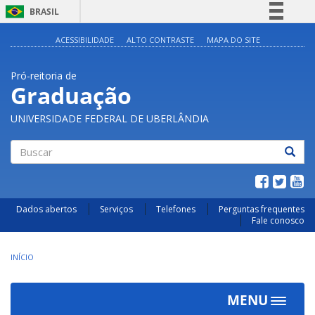
BRASIL
Simplifique!
ACESSIBILIDADE
ALTO CONTRASTE
MAPA DO SITE
Comunica BR
Pró-reitoria de
Participe
Graduação
Acesso à informação
UNIVERSIDADE FEDERAL DE UBERLÂNDIA
Legislação
Canais
Buscar
Dados abertos
Serviços
Telefones
Perguntas frequentes
Fale conosco
INÍCIO
MENU
Toggle